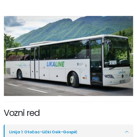
Vozni red
Linija 1: Otočac-Lički Osik-Gospić