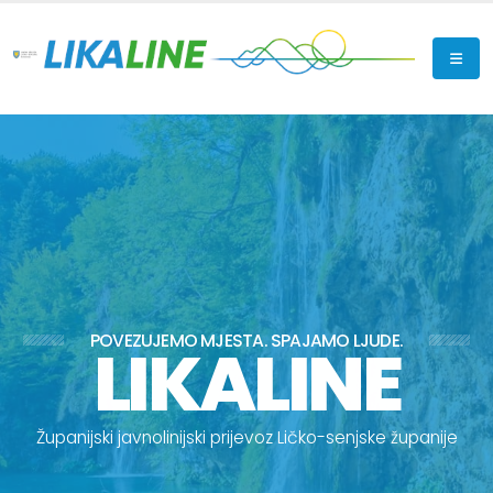
POVEZUJEMO MJESTA. SPAJAMO LJUDE.
LIKALINE
Ž
u
p
a
n
i
j
s
k
i
j
a
v
n
o
l
i
n
i
j
s
k
i
p
r
i
j
e
v
o
z
L
i
č
k
o
-
s
e
n
j
s
k
e
ž
u
p
a
n
i
j
e